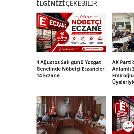
İLGİNİZİ
ÇEKEBİLİR
4 Ağustos Salı günü Yozgat
AK Parti’
Genelinde Nöbetçi Eczaneler:
Anlamlı 
14 Eczane
Emiroğlu
Üyeleriy