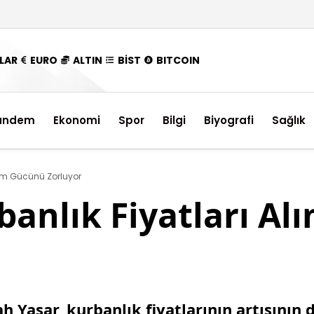
LAR
EURO
ALTIN
BİST
BITCOIN
ündem
Ekonomi
Spor
Bilgi
Biyografi
Sağlık
Alım Gücünü Zorluyor
banlık Fiyatları A
 Yaşar, kurbanlık fiyatlarının artışının d