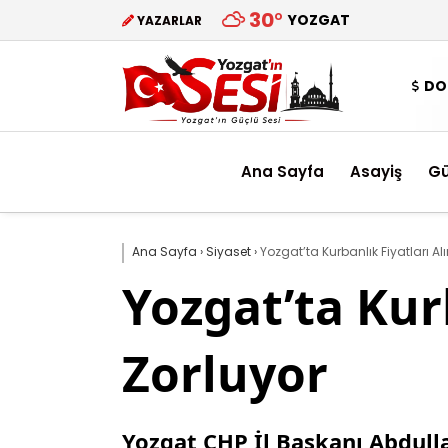
30
°
YOZGAT
YAZARLAR
DO
Ana Sayfa
Asayiş
G
Ana Sayfa
›
Siyaset
›
Yozgat’ta Kurbanlık Fiyatları 
Yozgat’ta Kur
Zorluyor
Yozgat CHP İl Başkanı Abdullah