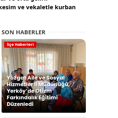
i kesim ve vekaletle kurban
SON HABERLER
İlçe Haberleri
Yozgat Aile ve Sosyal
Hizmetler İl Müdürlüğü,
Yerköy’de Otizm
Farkındalık Eğitimi
Düzenledi