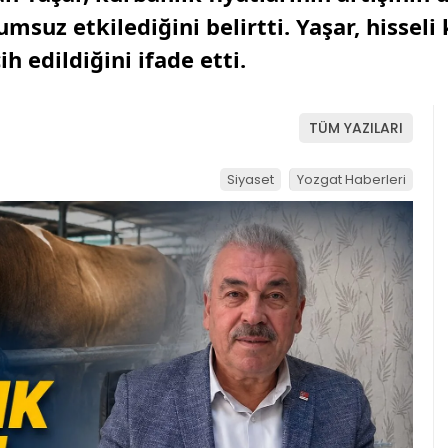
msuz etkilediğini belirtti. Yaşar, hissel
h edildiğini ifade etti.
TÜM YAZILARI
Siyaset
Yozgat Haberleri