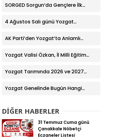
SORGED Sorgun’da Gençlere İlk
Yardım Eğitimi Verildi
4 Ağustos Salı günü Yozgat
Genelinde Nöbetçi Eczaneler: 14
Eczane
AK Parti’den Yozgat’ta Anlamlı
Ziyaret! Kazım Emiroğlu Şimşek
Dernek Üyeleriyle Buluştu
Yozgat Valisi Özkan, İl Milli Eğitim
Müdürü Türk’ü Ziyaret Etti
Yozgat Tarımında 2026 ve 2027
Hedefleri Belirlendi
Yozgat Genelinde Bugün Hangi
Eczaneler Nöbetçi? | Güncel Bilgiler
Geldi
DİĞER HABERLER
31 Temmuz Cuma günü
Çanakkale Nöbetçi
Eczaneler Listesi