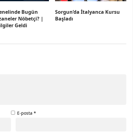
enelinde Bugün
Sorgun’da İtalyanca Kursu
zaneler Nöbetçi? |
Başladı
lgiler Geldi
E-posta
*