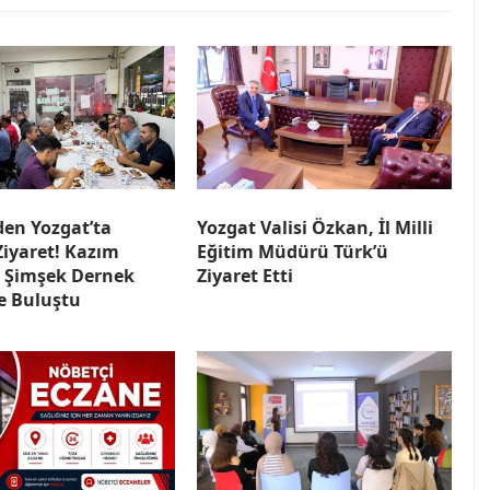
den Yozgat’ta
Yozgat Valisi Özkan, İl Milli
Ziyaret! Kazım
Eğitim Müdürü Türk’ü
 Şimşek Dernek
Ziyaret Etti
le Buluştu