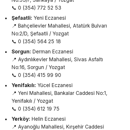
No:53/F, Sarıkaya / Yozgat
📞 0 (354) 772 52 53
Şefaatli:
Yeni Eczanesi
📍 Bahçelievler Mahallesi, Atatürk Bulvarı
No:2/D, Şefaatli / Yozgat
📞 0 (354) 564 25 18
Sorgun:
Derman Eczanesi
📍 Aydınlıkevler Mahallesi, Sivas Asfaltı
No:16, Sorgun / Yozgat
📞 0 (354) 415 99 90
Yenifakılı:
Yücel Eczanesi
📍 Yeni Mahallesi, Bankalar Caddesi No:1,
Yenifakılı / Yozgat
📞 0 (354) 612 19 75
Yerköy:
Helin Eczanesi
📍 Ayanoğlu Mahallesi, Kırşehir Caddesi