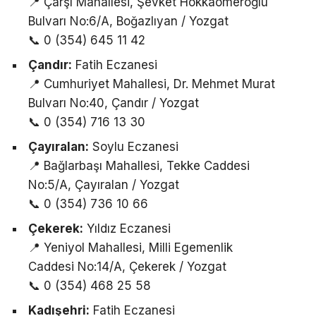
📍 Çarşı Mahallesi, Şevket Hokkaömeroğlu
Bulvarı No:6/A, Boğazlıyan / Yozgat
📞 0 (354) 645 11 42
Çandır:
Fatih Eczanesi
📍 Cumhuriyet Mahallesi, Dr. Mehmet Murat
Bulvarı No:40, Çandır / Yozgat
📞 0 (354) 716 13 30
Çayıralan:
Soylu Eczanesi
📍 Bağlarbaşı Mahallesi, Tekke Caddesi
No:5/A, Çayıralan / Yozgat
📞 0 (354) 736 10 66
Çekerek:
Yıldız Eczanesi
📍 Yeniyol Mahallesi, Milli Egemenlik
Caddesi No:14/A, Çekerek / Yozgat
📞 0 (354) 468 25 58
Kadışehri:
Fatih Eczanesi