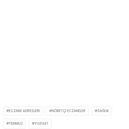
ECZANE ADRESLERI
NÖBETÇI ECZANELER
SAĞLIK
TEMMUZ
YOZGAT