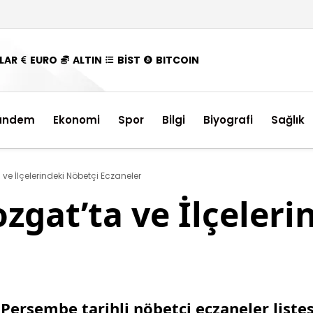
LAR
EURO
ALTIN
BİST
BITCOIN
ündem
Ekonomi
Spor
Bilgi
Biyografi
Sağlık
e İlçelerindeki Nöbetçi Eczaneler
gat’ta ve İlçeleri
rşembe tarihli nöbetçi eczaneler listesi