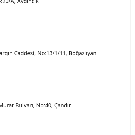
o:20/A, Aydıncık
argın Caddesi, No:13/1/11, Boğazlıyan
urat Bulvarı, No:40, Çandır