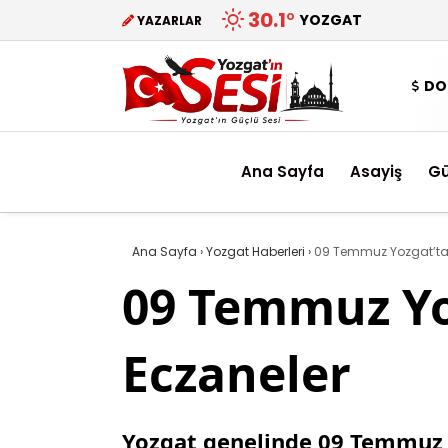
30.1
°
YOZGAT
YAZARLAR
DO
Ana Sayfa
Asayiş
G
Ana Sayfa
›
Yozgat Haberleri
›
09 Temmuz Yozgat’ta v
09 Temmuz Yoz
Eczaneler
Yozgat genelinde 09 Temmuz Pe