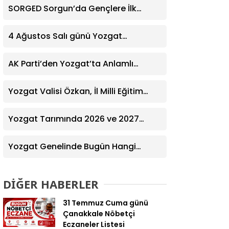
SORGED Sorgun’da Gençlere İlk
Yardım Eğitimi Verildi
4 Ağustos Salı günü Yozgat
Genelinde Nöbetçi Eczaneler: 14
Eczane
AK Parti’den Yozgat’ta Anlamlı
Ziyaret! Kazım Emiroğlu Şimşek
Dernek Üyeleriyle Buluştu
Yozgat Valisi Özkan, İl Milli Eğitim
Müdürü Türk’ü Ziyaret Etti
Yozgat Tarımında 2026 ve 2027
Hedefleri Belirlendi
Yozgat Genelinde Bugün Hangi
Eczaneler Nöbetçi? | Güncel Bilgiler
Geldi
DİĞER HABERLER
31 Temmuz Cuma günü
Çanakkale Nöbetçi
Eczaneler Listesi