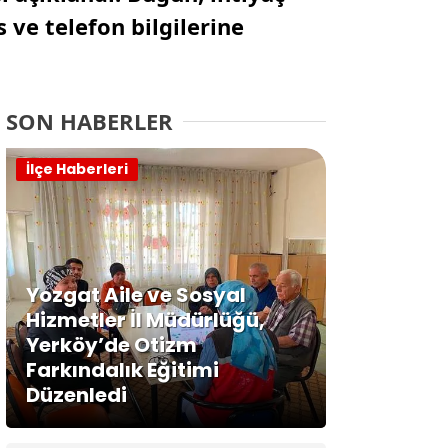
ve telefon bilgilerine
SON HABERLER
İlçe Haberleri
Yozgat Aile ve Sosyal
Hizmetler İl Müdürlüğü,
Yerköy’de Otizm
Farkındalık Eğitimi
Düzenledi