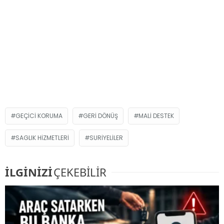
GEÇICI KORUMA
GERI DÖNÜŞ
MALI DESTEK
SAGLIK HIZMETLERI
SURIYELILER
İLGİNİZİ
ÇEKEBİLİR