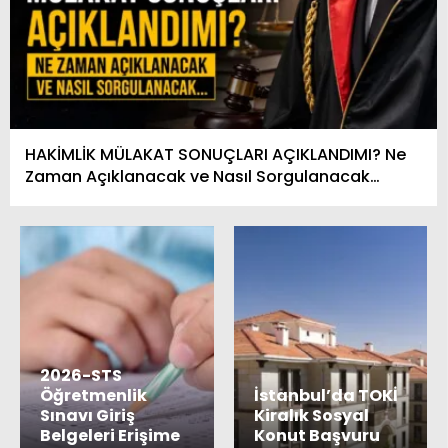
HAKİMLİK MÜLAKAT SONUÇLARI AÇIKLANDIMI? Ne
Zaman Açıklanacak ve Nasıl Sorgulanacak…
2026-STS
Öğretmenlik
İstanbul’da TOKİ
Sınavı Giriş
Kiralık Sosyal
Belgeleri Erişime
Konut Başvuru