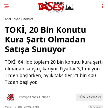
Ana Sayfa
›
Manşet
TOKİ, 20 Bin Konutu
Kura Şartı Olmadan
Satışa Sunuyor
TOKİ, 64 ilde toplam 20 bin konutu kura şartı
olmadan satışa çıkarıyor. Fiyatlar 3,1 milyon
TL’den başlarken, aylık taksitler 21 bin 400
TL’den başlıyor.
Yozgat Ses Haber
TÜM YAZILARI
Giriş: 09-06-2026 14:38
Manşet