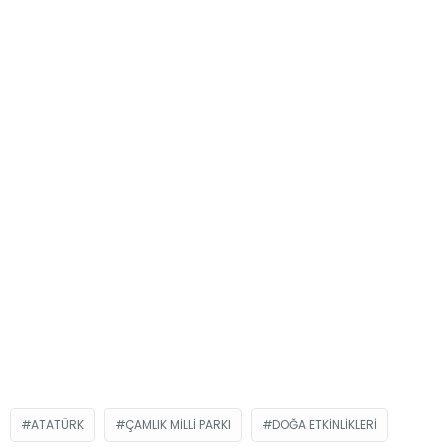
ATATÜRK
ÇAMLIK MILLI PARKI
DOĞA ETKINLIKLERI