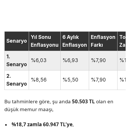
Yıl Sonu
6 Aylık
Enflasyon
Top
Senaryo
Enflasyonu
Enflasyon
Farkı
Zam
1.
%6,03
%6,93
%7,90
%12
Senaryo
2.
%8,56
%5,50
%7,90
%12
Senaryo
Bu tahminlere göre, şu anda
50.503 TL
olan en
düşük memur maaşı,
%18,7 zamla 60.947 TL’ye
,