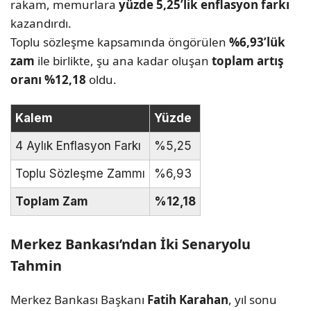
rakam, memurlara
yüzde 5,25’lik enflasyon farkı
kazandırdı.
Toplu sözleşme kapsamında öngörülen
%6,93’lük
zam
ile birlikte, şu ana kadar oluşan
toplam artış
oranı %12,18
oldu.
Kalem
Yüzde
4 Aylık Enflasyon Farkı
%5,25
Toplu Sözleşme Zammı
%6,93
Toplam Zam
%12,18
Merkez Bankası’ndan İki Senaryolu
Tahmin
Merkez Bankası Başkanı
Fatih Karahan
, yıl sonu