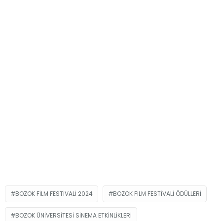
BOZOK FILM FESTIVALI 2024
BOZOK FILM FESTIVALI ÖDÜLLERI
BOZOK ÜNIVERSITESI SINEMA ETKINLIKLERI