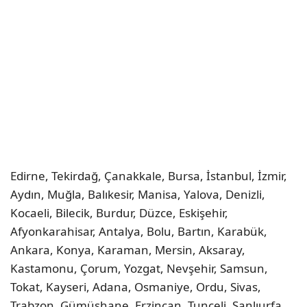
Edirne
,
Tekirdağ
,
Çanakkale
,
Bursa
,
İstanbul
,
İzmir
,
Aydın
,
Muğla
,
Balıkesir
,
Manisa
,
Yalova
,
Denizli
,
Kocaeli
,
Bilecik
,
Burdur
,
Düzce
,
Eskişehir
,
Afyonkarahisar
,
Antalya
,
Bolu
,
Bartın
,
Karabük
,
Ankara
,
Konya
,
Karaman
,
Mersin
,
Aksaray
,
Kastamonu
,
Çorum
,
Yozgat
,
Nevşehir
,
Samsun
,
Tokat
,
Kayseri
,
Adana
,
Osmaniye
,
Ordu
,
Sivas
,
Trabzon
,
Gümüşhane
,
Erzincan
,
Tunceli
,
Şanlıurfa
,