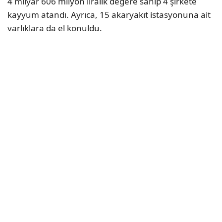
4 milyar 606 milyon liralık değere sahip 4 şirkete
kayyum atandı. Ayrıca, 15 akaryakıt istasyonuna ait
varlıklara da el konuldu.