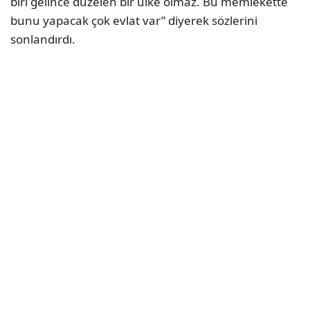
biri gelince düzelen bir ülke olmaz. Bu memlekette
bunu yapacak çok evlat var” diyerek sözlerini
sonlandırdı.