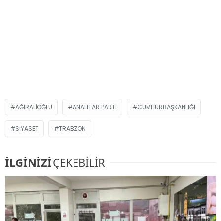
AĞIRALIOĞLU
ANAHTAR PARTI
CUMHURBAŞKANLIĞI
SIYASET
TRABZON
İLGİNİZİ
ÇEKEBİLİR