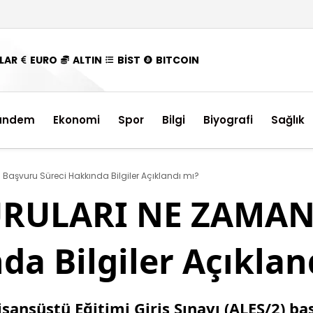
LAR
EURO
ALTIN
BİST
BITCOIN
ündem
Ekonomi
Spor
Bilgi
Biyografi
Sağlık
Başvuru Süreci Hakkında Bilgiler Açıklandı mı?
URULARI NE ZAMAN
da Bilgiler Açıklan
ansüstü Eğitimi Giriş Sınavı (ALES/2) b