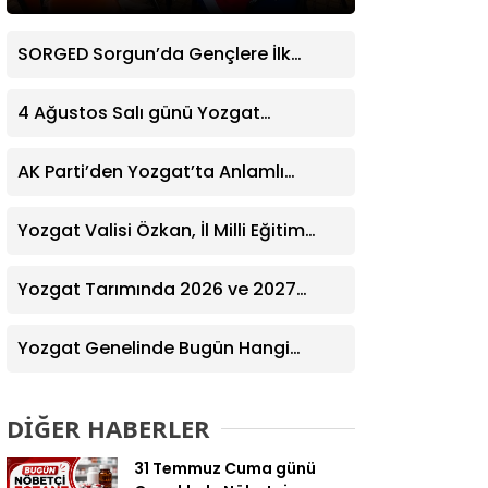
SORGED Sorgun’da Gençlere İlk
Yardım Eğitimi Verildi
4 Ağustos Salı günü Yozgat
Genelinde Nöbetçi Eczaneler: 14
Eczane
AK Parti’den Yozgat’ta Anlamlı
Ziyaret! Kazım Emiroğlu Şimşek
Dernek Üyeleriyle Buluştu
Yozgat Valisi Özkan, İl Milli Eğitim
Müdürü Türk’ü Ziyaret Etti
Yozgat Tarımında 2026 ve 2027
Hedefleri Belirlendi
Yozgat Genelinde Bugün Hangi
Eczaneler Nöbetçi? | Güncel Bilgiler
Geldi
DİĞER HABERLER
31 Temmuz Cuma günü