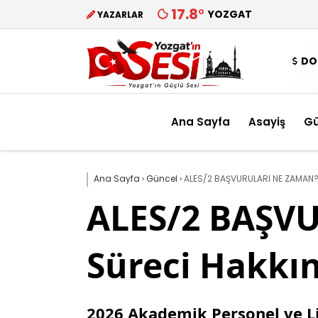
17.8
°
YOZGAT
YAZARLAR
DO
Ana Sayfa
Asayiş
G
Ana Sayfa
›
Güncel
›
ALES/2 BAŞVURULARI NE ZAMAN? 
ALES/2 BAŞV
Süreci Hakkın
2026 Akademik Personel ve Lis