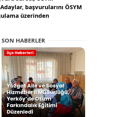
 Adaylar, başvurularını ÖSYM
ygulama üzerinden
SON HABERLER
İlçe Haberleri
Yozgat Aile ve Sosyal
Hizmetler İl Müdürlüğü,
Yerköy’de Otizm
Farkındalık Eğitimi
Düzenledi