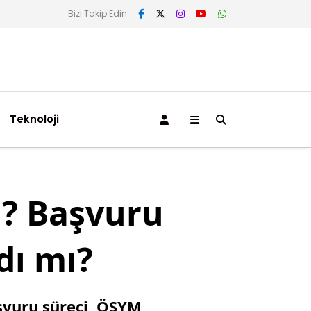
Bizi Takip Edin
Teknoloji
? Başvuru
dı mı?
aşvuru süreci, ÖSYM