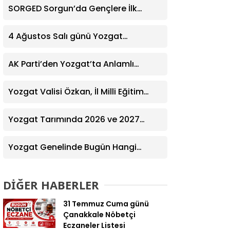
SORGED Sorgun’da Gençlere İlk
Yardım Eğitimi Verildi
4 Ağustos Salı günü Yozgat
Genelinde Nöbetçi Eczaneler: 14
Eczane
AK Parti’den Yozgat’ta Anlamlı
Ziyaret! Kazım Emiroğlu Şimşek
Dernek Üyeleriyle Buluştu
Yozgat Valisi Özkan, İl Milli Eğitim
Müdürü Türk’ü Ziyaret Etti
Yozgat Tarımında 2026 ve 2027
Hedefleri Belirlendi
Yozgat Genelinde Bugün Hangi
Eczaneler Nöbetçi? | Güncel Bilgiler
Geldi
DİĞER HABERLER
31 Temmuz Cuma günü
Çanakkale Nöbetçi
Eczaneler Listesi