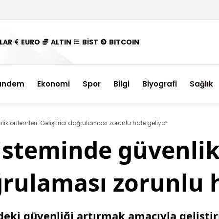
LAR
EURO
ALTIN
BİST
BITCOIN
ündem
Ekonomi
Spor
Bilgi
Biyografi
Sağlık
k önlemleri: Geliştirici doğrulaması zorunlu hale geliyor
isteminde güvenlik
oğrulaması zorunlu 
eki güvenliği artırmak amacıyla geliştir