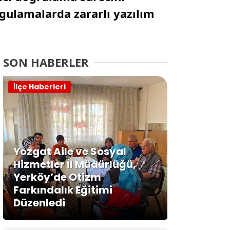
ygulamalarda zararlı yazılım
SON HABERLER
İlçe Haberleri
Yozgat Aile ve Sosyal
Hizmetler İl Müdürlüğü,
Yerköy’de Otizm
Farkındalık Eğitimi
Düzenledi