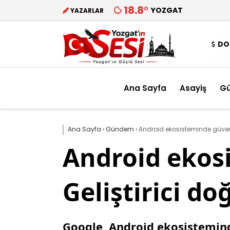
18.8
°
YOZGAT
YAZARLAR
DO
Ana Sayfa
Asayiş
G
Ana Sayfa
›
Gündem
›
Android ekosisteminde güvenli
Android ekos
Geliştirici d
Google, Android ekosistemind