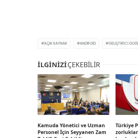
AÇIK KAYNAK
ANDROID
GELIŞTIRICI DO
İLGİNİZİ
ÇEKEBİLİR
Kamuda Yönetici ve Uzman
Türkiye P
Personel İçin Seyyanen Zam
zorlukla