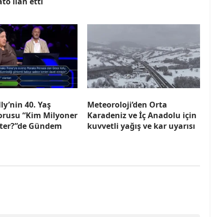
o ilan etti
ly’nin 40. Yaş
Meteoroloji’den Orta
orusu “Kim Milyoner
Karadeniz ve İç Anadolu için
ster?”de Gündem
kuvvetli yağış ve kar uyarısı