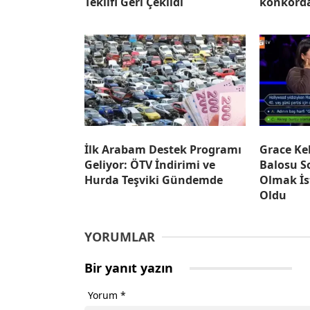
Teklifi Geri Çekildi
konkordat
İlk Arabam Destek Programı
Grace Kel
Geliyor: ÖTV İndirimi ve
Balosu S
Hurda Teşviki Gündemde
Olmak İ
Oldu
YORUMLAR
Bir yanıt yazın
Yorum
*