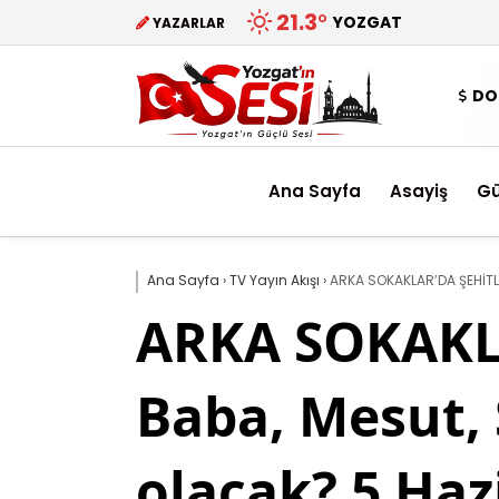
21.3
°
YOZGAT
YAZARLAR
DO
Ana Sayfa
Asayiş
G
Ana Sayfa
›
TV Yayın Akışı
›
ARKA SOKAKLAR’DA ŞEHİTLE
ARKA SOKAKLA
Baba, Mesut, 
olacak? 5 Haz