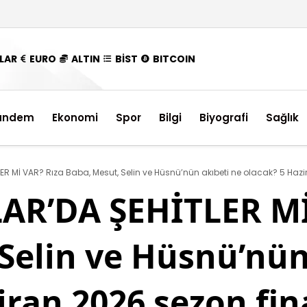
LAR
EURO
ALTIN
BİST
BITCOIN
ündem
Ekonomi
Spor
Bilgi
Biyografi
Sağlık
R Mİ VAR? Rıza Baba, Mesut, Selin ve Hüsnü’nün akıbeti ne olacak? 5 Haz
R’DA ŞEHİTLER Mİ
Selin ve Hüsnü’nün
iran 2026 sezon fin