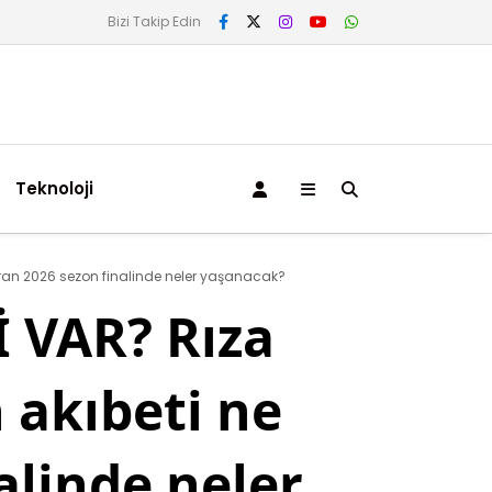
Bizi Takip Edin
Teknoloji
iran 2026 sezon finalinde neler yaşanacak?
 VAR? Rıza
 akıbeti ne
alinde neler