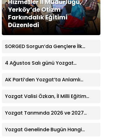
Hizmetler İl Müdürlüğü,
Yerköy’de Otizm
Farkındalık Eğitimi
Düzenledi
SORGED Sorgun’da Gençlere İlk
Yardım Eğitimi Verildi
4 Ağustos Salı günü Yozgat
Genelinde Nöbetçi Eczaneler: 14
Eczane
AK Parti’den Yozgat’ta Anlamlı
Ziyaret! Kazım Emiroğlu Şimşek
Dernek Üyeleriyle Buluştu
Yozgat Valisi Özkan, İl Milli Eğitim
Müdürü Türk’ü Ziyaret Etti
Yozgat Tarımında 2026 ve 2027
Hedefleri Belirlendi
Yozgat Genelinde Bugün Hangi
Eczaneler Nöbetçi? | Güncel Bilgiler