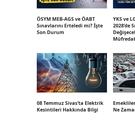
ÖSYM MEB-AGS ve ÖABT
YKS ve L
Sınavlarını Erteledi mi? İşte
2028’de S
Son Durum
Değişece
Müfredat
08 Temmuz Sivas’ta Elektrik
Emekliler
Kesintileri Hakkında Bilgi
Ne Zama