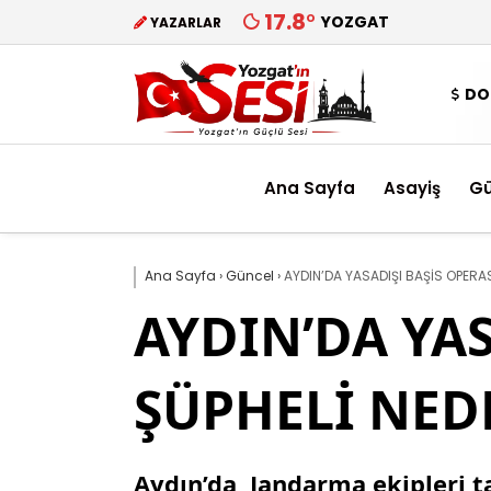
17.8
°
YOZGAT
YAZARLAR
DO
Ana Sayfa
Asayiş
G
Ana Sayfa
›
Güncel
›
AYDIN’DA YASADIŞI BAŞİS OPERAS
AYDIN’DA YAS
ŞÜPHELİ NEDE
Aydın’da, Jandarma ekipleri 