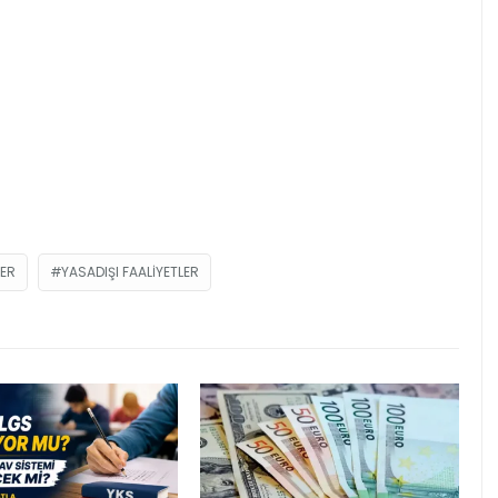
LER
YASADIŞI FAALIYETLER