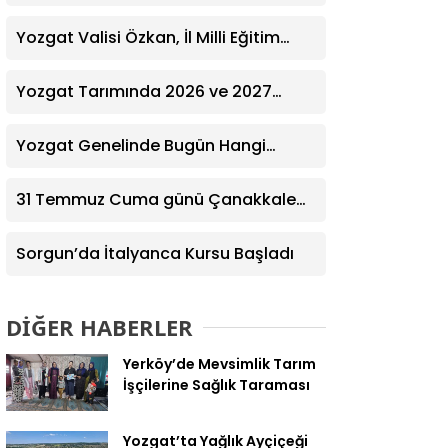
Ziyaret! Kazım Emiroğlu Şimşek
Dernek Üyeleriyle Buluştu
Yozgat Valisi Özkan, İl Milli Eğitim
Müdürü Türk’ü Ziyaret Etti
Yozgat Tarımında 2026 ve 2027
Hedefleri Belirlendi
Yozgat Genelinde Bugün Hangi
Eczaneler Nöbetçi? | Güncel Bilgiler
Geldi
31 Temmuz Cuma günü Çanakkale
Nöbetçi Eczaneler Listesi
Sorgun’da İtalyanca Kursu Başladı
DİĞER HABERLER
Yerköy’de Mevsimlik Tarım
İşçilerine Sağlık Taraması
Yozgat’ta Yağlık Ayçiçeği