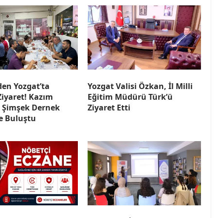
den Yozgat’ta
Yozgat Valisi Özkan, İl Milli
Ziyaret! Kazım
Eğitim Müdürü Türk’ü
 Şimşek Dernek
Ziyaret Etti
le Buluştu