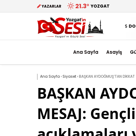
21.3
°
YOZGAT
YAZARLAR
DO
Ana Sayfa
Asayiş
G
Ana Sayfa
›
Siyaset
›
BAŞKAN AYDOĞMUŞ’TAN DİKKAT ÇE
BAŞKAN AYDO
MESAJ: Gençli
açıklamaları 