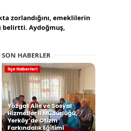
ta zorlandığını, emeklilerin
u belirtti. Aydoğmuş,
SON HABERLER
İlçe Haberleri
Yozgat Aile ve Sosyal
Hizmetler İl Müdürlüğü,
Yerköy’de Otizm
Farkındalık Eğitimi