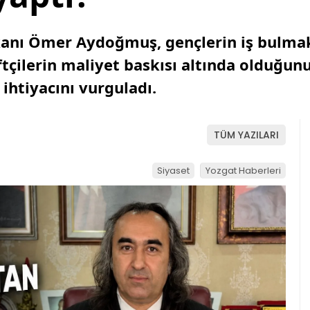
şkanı Ömer Aydoğmuş, gençlerin iş bulmak
iftçilerin maliyet baskısı altında olduğun
ihtiyacını vurguladı.
TÜM YAZILARI
Siyaset
Yozgat Haberleri