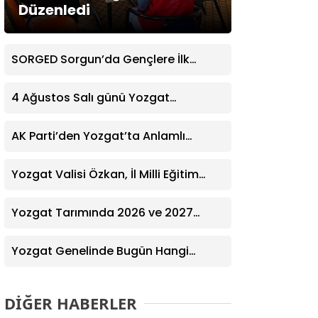
Düzenledi
SORGED Sorgun’da Gençlere İlk
Yardım Eğitimi Verildi
4 Ağustos Salı günü Yozgat
Genelinde Nöbetçi Eczaneler: 14
Eczane
AK Parti’den Yozgat’ta Anlamlı
Ziyaret! Kazım Emiroğlu Şimşek
Dernek Üyeleriyle Buluştu
Yozgat Valisi Özkan, İl Milli Eğitim
Müdürü Türk’ü Ziyaret Etti
Yozgat Tarımında 2026 ve 2027
Hedefleri Belirlendi
Yozgat Genelinde Bugün Hangi
Eczaneler Nöbetçi? | Güncel Bilgiler
Geldi
DİĞER HABERLER