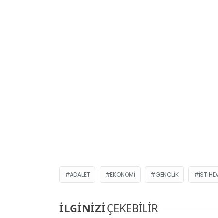
ADALET
EKONOMI
GENÇLIK
ISTIH
İLGİNİZİ
ÇEKEBİLİR