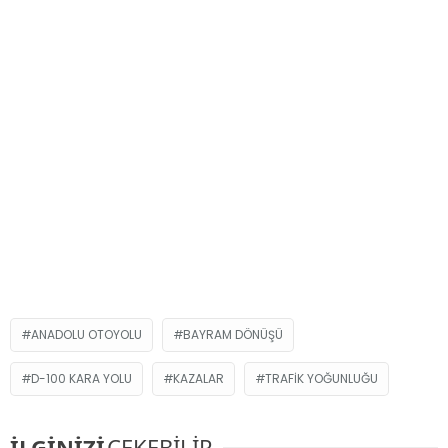
ANADOLU OTOYOLU
BAYRAM DÖNÜŞÜ
D-100 KARA YOLU
KAZALAR
TRAFIK YOĞUNLUĞU
İLGİNİZİ
ÇEKEBİLİR