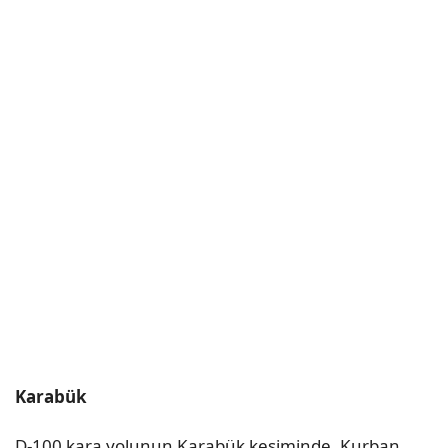
Karabük
D-100 kara yolunun Karabük kesiminde, Kurban