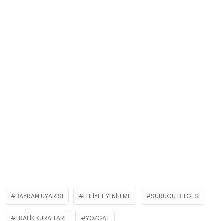
BAYRAM UYARISI
EHLIYET YENILEME
SÜRÜCÜ BELGESI
TRAFIK KURALLARI
YOZGAT