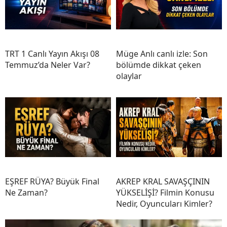
TRT 1 Canlı Yayın Akışı 08
Müge Anlı canlı izle: Son
Temmuz’da Neler Var?
bölümde dikkat çeken
olaylar
EŞREF RÜYA? Büyük Final
AKREP KRAL SAVAŞÇININ
Ne Zaman?
YÜKSELİŞİ? Filmin Konusu
Nedir, Oyuncuları Kimler?