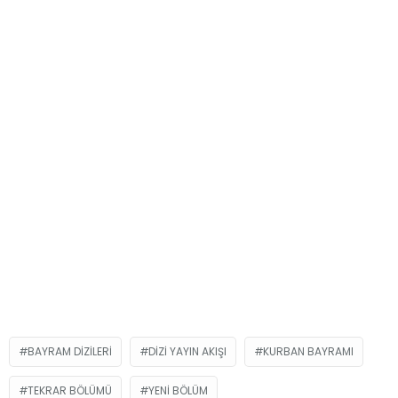
BAYRAM DIZILERI
DIZI YAYIN AKIŞI
KURBAN BAYRAMI
TEKRAR BÖLÜMÜ
YENI BÖLÜM