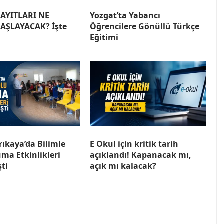
AYITLARI NE
Yozgat’ta Yabancı
AŞLAYACAK? İşte
Öğrencilere Gönüllü Türkçe
Eğitimi
rıkaya’da Bilimle
E Okul için kritik tarih
ma Etkinlikleri
açıklandı! Kapanacak mı,
ti
açık mı kalacak?