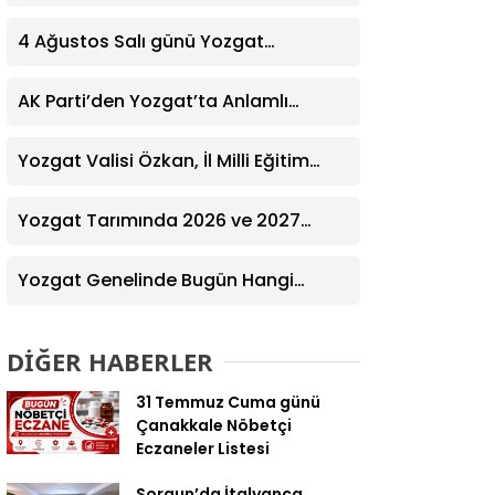
Yardım Eğitimi Verildi
4 Ağustos Salı günü Yozgat
Genelinde Nöbetçi Eczaneler: 14
Eczane
AK Parti’den Yozgat’ta Anlamlı
Ziyaret! Kazım Emiroğlu Şimşek
Dernek Üyeleriyle Buluştu
Yozgat Valisi Özkan, İl Milli Eğitim
Müdürü Türk’ü Ziyaret Etti
Yozgat Tarımında 2026 ve 2027
Hedefleri Belirlendi
Yozgat Genelinde Bugün Hangi
Eczaneler Nöbetçi? | Güncel Bilgiler
Geldi
DİĞER HABERLER
31 Temmuz Cuma günü
Çanakkale Nöbetçi
Eczaneler Listesi
Sorgun’da İtalyanca