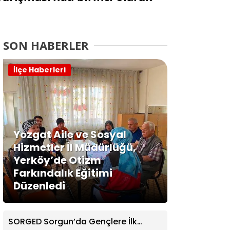
SON HABERLER
İlçe Haberleri
Yozgat Aile ve Sosyal
Hizmetler İl Müdürlüğü,
Yerköy’de Otizm
Farkındalık Eğitimi
Düzenledi
SORGED Sorgun’da Gençlere İlk