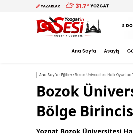
31.7
°
YOZGAT
YAZARLAR
DO
Ana Sayfa
Asayiş
G
Ana Sayfa
›
Eğitim
›
Bozok Üniversitesi Halk Oyunları 
Bozok Ünivers
Bölge Birinci
Yozgat Bozok Üniversitesi Hal