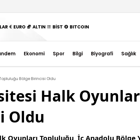
LAR
EURO
ALTIN
BİST
BITCOIN
ündem
Ekonomi
Spor
Bilgi
Biyografi
Sağlık
Topluluğu Bölge Birincisi Oldu
itesi Halk Oyunlar
si Oldu
k Oyunları Topluluğu, İç Anadolu Bölge Y