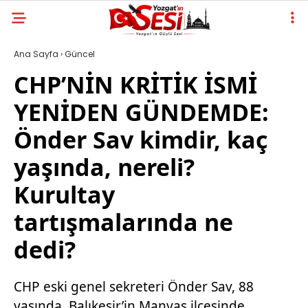
Ana Sayfa
›
Güncel
CHP’NİN KRİTİK İSMİ
YENİDEN GÜNDEMDE:
Önder Sav kimdir, kaç
yaşında, nereli?
Kurultay
tartışmalarında ne
dedi?
CHP eski genel sekreteri Önder Sav, 88
yaşında, Balıkesir’in Manyas ilçesinde