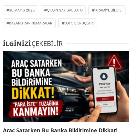
30 MAYIS 2026
ÇILGIN SAYISAL LOTO
IKRAMIYE BILGISI
KAZANDIRAN NUMARALAR
LOTO SONUÇLARI
İLGİNİZİ
ÇEKEBİLİR
Araç Satarken Bu Banka Bildirimine Dikkat!