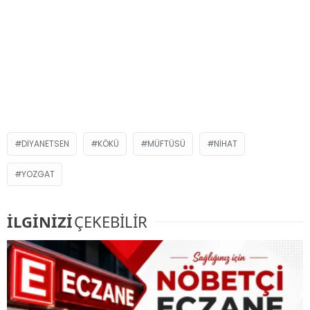
DIYANETSEN
KÖKÜ
MÜFTÜSÜ
NIHAT
YOZGAT
İLGİNİZİ
ÇEKEBİLİR