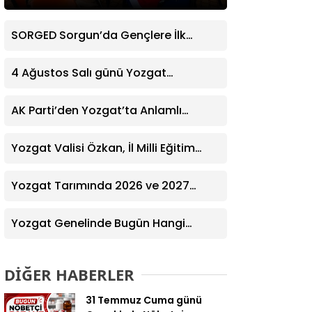
SORGED Sorgun’da Gençlere İlk
Yardım Eğitimi Verildi
4 Ağustos Salı günü Yozgat
Genelinde Nöbetçi Eczaneler: 14
Eczane
AK Parti’den Yozgat’ta Anlamlı
Ziyaret! Kazım Emiroğlu Şimşek
Dernek Üyeleriyle Buluştu
Yozgat Valisi Özkan, İl Milli Eğitim
Müdürü Türk’ü Ziyaret Etti
Yozgat Tarımında 2026 ve 2027
Hedefleri Belirlendi
Yozgat Genelinde Bugün Hangi
Eczaneler Nöbetçi? | Güncel Bilgiler
Geldi
DİĞER HABERLER
31 Temmuz Cuma günü