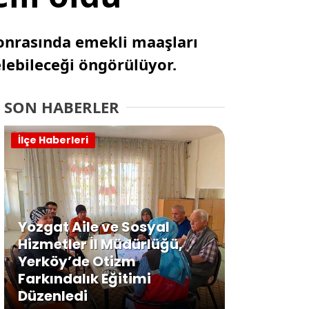
sonrasında emekli maaşları
elebileceği öngörülüyor.
SON HABERLER
İlçe Haberleri
Yozgat Aile ve Sosyal
Hizmetler İl Müdürlüğü,
Yerköy’de Otizm
Farkındalık Eğitimi
Düzenledi