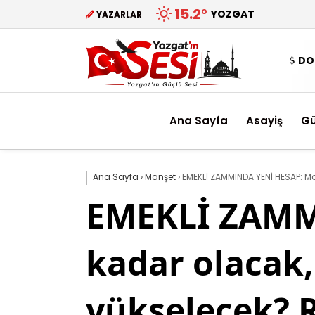
15.2
°
YOZGAT
YAZARLAR
DO
Ana Sayfa
Asayiş
G
Ana Sayfa
›
Manşet
›
EMEKLİ ZAMMINDA YENİ HESAP: Maa
EMEKLİ ZAMM
kadar olacak,
yükselecek? R