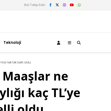
Bizi Takip Edin
Teknoloji
ar tek tek belli oldu
Maaşlar ne
lığı kaç TL’ye
lli oldu