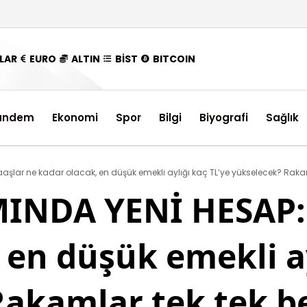
LAR
EURO
ALTIN
BİST
BITCOIN
ündem
Ekonomi
Spor
Bilgi
Biyografi
Sağlık
şlar ne kadar olacak, en düşük emekli aylığı kaç TL’ye yükselecek? Rakaml
INDA YENİ HESAP: 
 en düşük emekli ay
akamlar tek tek be