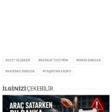
2027 SEÇIMLERI
BAĞKUR 7200 PRIM
ERKEN EMEKLILIK
KADEMELI EMEKLILIK
TAŞERONA KADRO
İLGİNİZİ
ÇEKEBİLİR