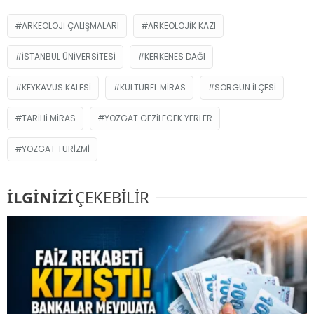
ARKEOLOJI ÇALIŞMALARI
ARKEOLOJIK KAZI
İSTANBUL ÜNIVERSITESI
KERKENES DAĞI
KEYKAVUS KALESI
KÜLTÜREL MIRAS
SORGUN ILÇESI
TARIHI MIRAS
YOZGAT GEZILECEK YERLER
YOZGAT TURIZMI
İLGİNİZİ
ÇEKEBİLİR