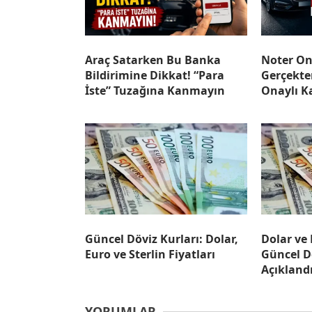
Araç Satarken Bu Banka
Noter On
Bildirimine Dikkat! “Para
Gerçekte
İste” Tuzağına Kanmayın
Onaylı K
Güncel Döviz Kurları: Dolar,
Dolar ve
Euro ve Sterlin Fiyatları
Güncel D
Açıkland
YORUMLAR