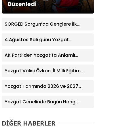
Düzenledi
SORGED Sorgun’da Gençlere İlk
Yardım Eğitimi Verildi
4 Ağustos Salı günü Yozgat
Genelinde Nöbetçi Eczaneler: 14
Eczane
AK Parti’den Yozgat’ta Anlamlı
Ziyaret! Kazım Emiroğlu Şimşek
Dernek Üyeleriyle Buluştu
Yozgat Valisi Özkan, İl Milli Eğitim
Müdürü Türk’ü Ziyaret Etti
Yozgat Tarımında 2026 ve 2027
Hedefleri Belirlendi
Yozgat Genelinde Bugün Hangi
Eczaneler Nöbetçi? | Güncel Bilgiler
Geldi
DİĞER HABERLER