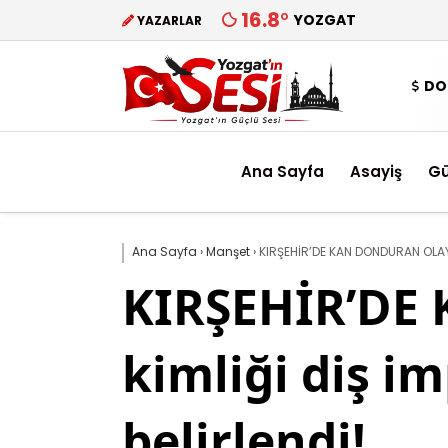
16.8
°
YOZGAT
YAZARLAR
DO
Ana Sayfa
Asayiş
G
Ana Sayfa
›
Manşet
›
KIRŞEHİR’DE KAN DONDURAN OLAY: 
KIRŞEHİR’DE
kimliği diş i
belirlendi!