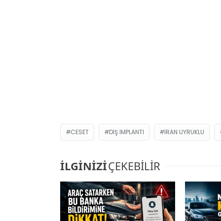
CESET
DIŞ IMPLANTI
İRAN UYRUKLU
İLGİNİZİ
ÇEKEBİLİR