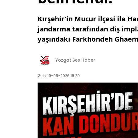
Kırşehir’in Mucur ilçesi ile H
jandarma tarafından diş impla
yaşındaki Farkhondeh Ghaem 
Yozgat Ses Haber
Giriş: 19-05-2026 18:29