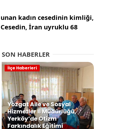
ulunan kadın cesedinin kimliği,
 Cesedin, İran uyruklu 68
SON HABERLER
İlçe Haberleri
Yozgat Aile ve Sosyal
Hizmetler İl Müdürlüğü,
Yerköy’de Otizm
Farkındalık Eğitimi