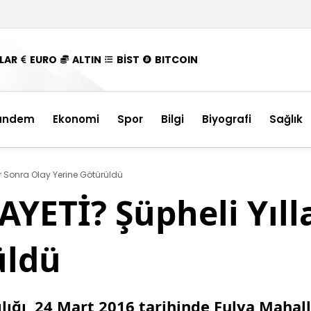
LAR
EURO
ALTIN
BİST
BITCOIN
ündem
Ekonomi
Spor
Bilgi
Biyografi
Sağlık
ar Sonra Olay Yerine Götürüldü
YETİ? Şüpheli Yıll
üldü
ığı, 24 Mart 2016 tarihinde Fulya Mahall