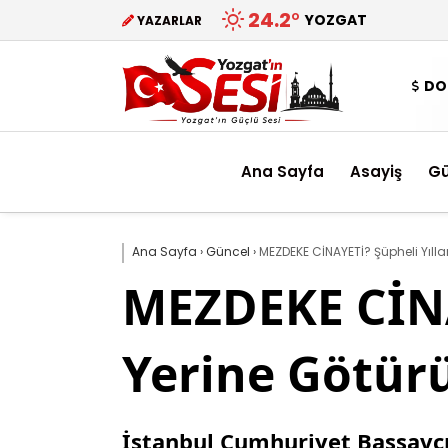
24.2
°
YOZGAT
YAZARLAR
DO
Ana Sayfa
Asayiş
G
Ana Sayfa
›
Güncel
›
MEZDEKE CİNAYETİ? Şüpheli Yıll
MEZDEKE CİNA
Yerine Götür
İstanbul Cumhuriyet Başsavcıl