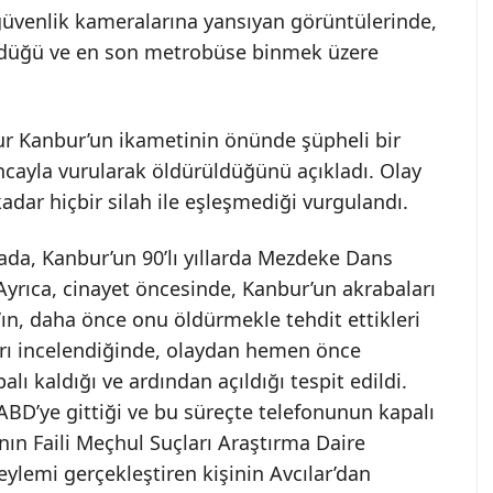
güvenlik kameralarına yansıyan görüntülerinde,
ürüdüğü ve en son metrobüse binmek üzere
ur Kanbur’un ikametinin önünde şüpheli bir
ncayla vurularak öldürüldüğünü açıkladı. Olay
dar hiçbir silah ile eşleşmediği vurgulandı.
ada, Kanbur’un 90’lı yıllarda Mezdeke Dans
 Ayrıca, cinayet öncesinde, Kanbur’un akrabaları
r’ın, daha önce onu öldürmekle tehdit ettikleri
tları incelendiğinde, olaydan hemen önce
lı kaldığı ve ardından açıldığı tespit edildi.
 ABD’ye gittiği ve bu süreçte telefonunun kapalı
’nın Faili Meçhul Suçları Araştırma Daire
eylemi gerçekleştiren kişinin Avcılar’dan