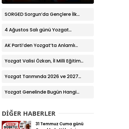
SORGED Sorgun’da Gençlere İlk
Yardım Eğitimi Verildi
4 Ağustos Salı günü Yozgat
Genelinde Nöbetçi Eczaneler: 14
Eczane
AK Parti’den Yozgat’ta Anlamlı
Ziyaret! Kazım Emiroğlu Şimşek
Dernek Üyeleriyle Buluştu
Yozgat Valisi Özkan, İl Milli Eğitim
Müdürü Türk’ü Ziyaret Etti
Yozgat Tarımında 2026 ve 2027
Hedefleri Belirlendi
Yozgat Genelinde Bugün Hangi
Eczaneler Nöbetçi? | Güncel Bilgiler
Geldi
DİĞER HABERLER
31 Temmuz Cuma günü