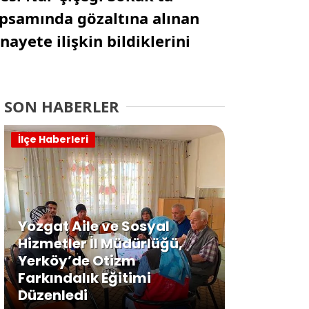
apsamında gözaltına alınan
ayete ilişkin bildiklerini
SON HABERLER
İlçe Haberleri
Yozgat Aile ve Sosyal
Hizmetler İl Müdürlüğü,
Yerköy’de Otizm
Farkındalık Eğitimi
Düzenledi