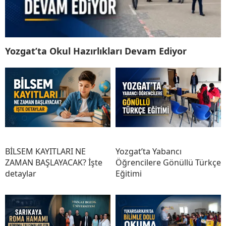
Yozgat’ta Okul Hazırlıkları Devam Ediyor
BİLSEM KAYITLARI NE
Yozgat’ta Yabancı
ZAMAN BAŞLAYACAK? İşte
Öğrencilere Gönüllü Türkçe
detaylar
Eğitimi