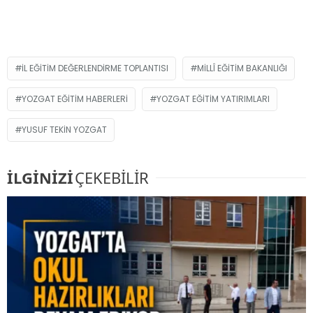
İL EĞITIM DEĞERLENDIRME TOPLANTISI
MILLÎ EĞITIM BAKANLIĞI
YOZGAT EĞITIM HABERLERI
YOZGAT EĞITIM YATIRIMLARI
YUSUF TEKIN YOZGAT
İLGİNİZİ
ÇEKEBİLİR