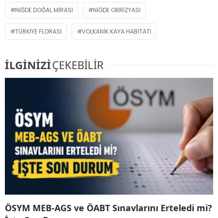
NIĞDE DOĞAL MIRASI
NIĞDE OBRIZYASI
TÜRKIYE FLORASI
VOLKANIK KAYA HABITATI
İLGİNİZİ
ÇEKEBİLİR
ÖSYM MEB-AGS ve ÖABT Sınavlarını Erteledi mi?