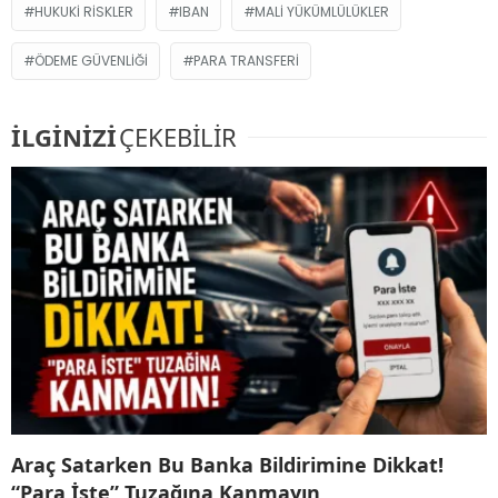
HUKUKI RISKLER
IBAN
MALI YÜKÜMLÜLÜKLER
ÖDEME GÜVENLIĞI
PARA TRANSFERI
İLGİNİZİ
ÇEKEBİLİR
Araç Satarken Bu Banka Bildirimine Dikkat!
“Para İste” Tuzağına Kanmayın