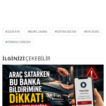
2026 KYK
BURS ZAMMI
EĞITIM DESTEK
KYK BURS
ÖĞRENCI KREDISI
İLGİNİZİ
ÇEKEBİLİR