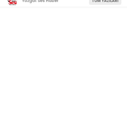
Yozgat Ses Haber
TÜM YAZILARI
Giriş: 11-07-2026 11:22
Manşet
ABONE OL