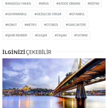
ANADOLU YAKASI
ARSA
AYDOS ORMANI
EĞITIM
GAYRIMENKUL
GEZILECEK YERLER
İSTANBUL
KONUT
METRO
OTOBÜS
SANCAKTEPE
ŞEHIR REHBERI
ULAŞIM
YAŞAM
YATIRIM
İLGİNİZİ
ÇEKEBİLİR