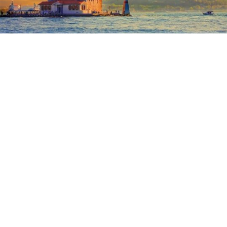
ABONE OL
Şile Rehberi: İstanbul’un
Saklı Cenneti, Gezilecek
Yerler, Plajlar ve Daha
Fazlası