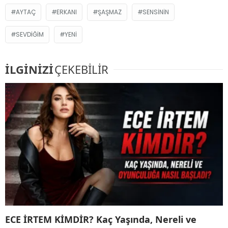
AYTAÇ
ERKANI
ŞAŞMAZ
SENSININ
SEVDIĞIM
YENI
İLGİNİZİ
ÇEKEBİLİR
ECE İRTEM KİMDİR? Kaç Yaşında, Nereli ve