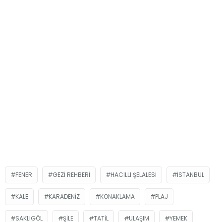
FENER
GEZI REHBERI
HACILLI ŞELALESI
İSTANBUL
KALE
KARADENIZ
KONAKLAMA
PLAJ
SAKLIGÖL
ŞILE
TATIL
ULAŞIM
YEMEK