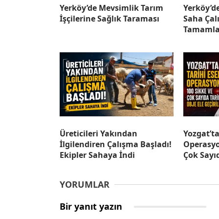
Yerköy’de Mevsimlik Tarım
Yerköy’d
İşçilerine Sağlık Taraması
Saha Çal
Tamamla
Üreticileri Yakından
Yozgat’ta
İlgilendiren Çalışma Başladı!
Operasyo
Ekipler Sahaya İndi
Çok Sayıd
YORUMLAR
Bir yanıt yazın