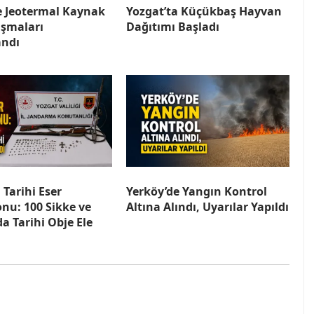
e Jeotermal Kaynak
Yozgat’ta Küçükbaş Hayvan
ışmaları
Dağıtımı Başladı
ndı
 Tarihi Eser
Yerköy’de Yangın Kontrol
nu: 100 Sikke ve
Altına Alındı, Uyarılar Yapıldı
a Tarihi Obje Ele