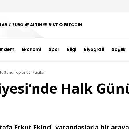
LAR
EURO
ALTIN
BİST
BITCOIN
ündem
Ekonomi
Spor
Bilgi
Biyografi
Sağlık
k Günü Toplantısı Yapıldı
yesi’nde Halk Günü
fa Erkut Ekinci, vatandaşlarla bir araya 