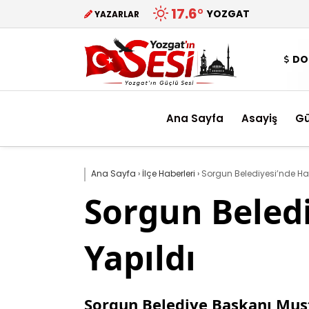
17.6
°
YOZGAT
YAZARLAR
DO
Ana Sayfa
Asayiş
G
Ana Sayfa
›
İlçe Haberleri
›
Sorgun Belediyesi’nde Hal
Sorgun Beledi
Yapıldı
Sorgun Belediye Başkanı Musta