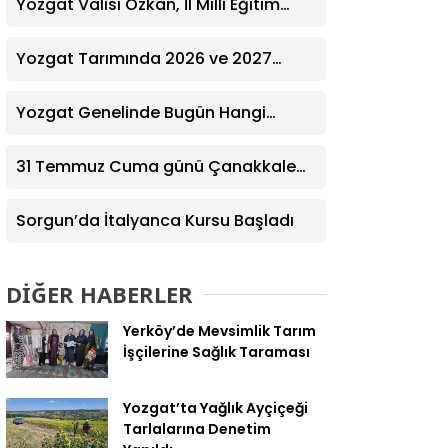
Yozgat Valisi Özkan, İl Milli Eğitim
Müdürü Türk’ü Ziyaret Etti
Yozgat Tarımında 2026 ve 2027
Hedefleri Belirlendi
Yozgat Genelinde Bugün Hangi
Eczaneler Nöbetçi? | Güncel Bilgiler
Geldi
31 Temmuz Cuma günü Çanakkale
Nöbetçi Eczaneler Listesi
Sorgun’da İtalyanca Kursu Başladı
DİĞER HABERLER
Yerköy’de Mevsimlik Tarım
İşçilerine Sağlık Taraması
Yozgat’ta Yağlık Ayçiçeği
Tarlalarına Denetim