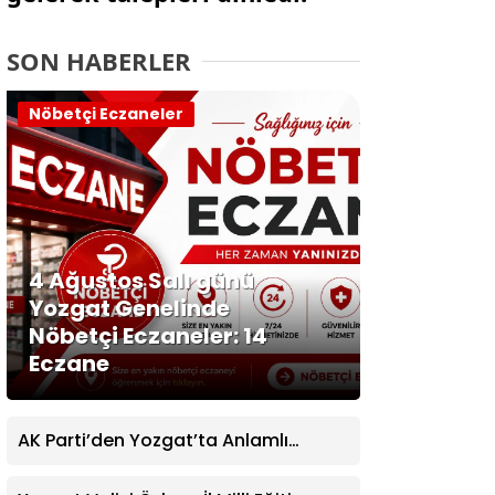
SON HABERLER
Nöbetçi Eczaneler
4 Ağustos Salı günü
Yozgat Genelinde
Nöbetçi Eczaneler: 14
Eczane
AK Parti’den Yozgat’ta Anlamlı
Ziyaret! Kazım Emiroğlu Şimşek
Dernek Üyeleriyle Buluştu