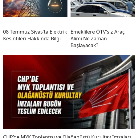
08 Temmuz Sivas’ta Elektrik
Emeklilere ÖTV’siz Araç
Kesintileri Hakkında Bilgi
Alımı Ne Zaman
Başlayacak?
CHP’de MYK Toplantısı ve Olağanüstü Kurultay İmzaları