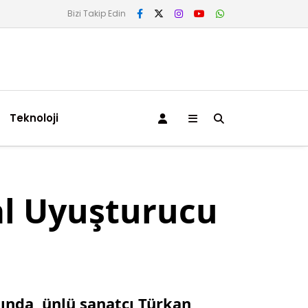
Bizi Takip Edin
Teknoloji
al Uyuşturucu
ı
ında, ünlü sanatçı Türkan