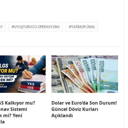
AY
UYUŞTURUCU OPERASYONU
YAĞMUR ÜNAL
GS Kalkıyor mu?
Dolar ve Euro’da Son Durum!
ınav Sistemi
Güncel Döviz Kurları
k mi? Yeni
Açıklandı
la