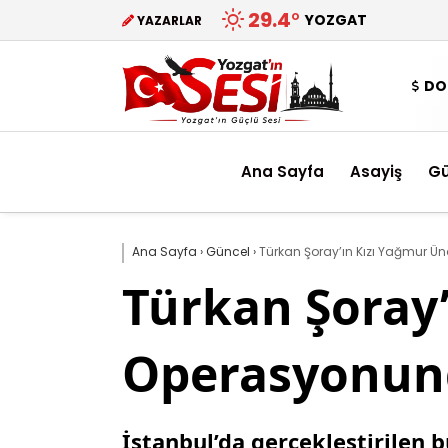
29.4
°
YOZGAT
YAZARLAR
DO
Ana Sayfa
Asayiş
G
Ana Sayfa
›
Güncel
›
Türkan Şoray’ın Kızı Yağmur Ü
Türkan Şoray
Operasyonund
İstanbul’da gerçekleştirilen