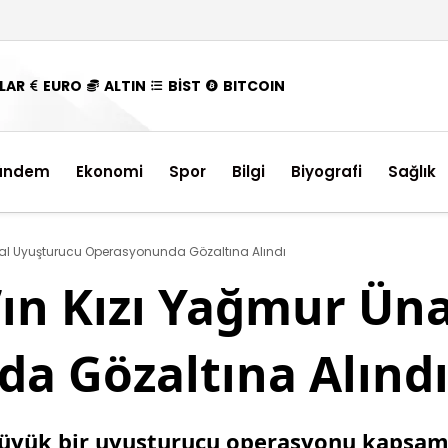
LAR
EURO
ALTIN
BİST
BITCOIN
ündem
Ekonomi
Spor
Bilgi
Biyografi
Sağlık
nal Uyuşturucu Operasyonunda Gözaltına Alındı
’ın Kızı Yağmur Ün
a Gözaltına Alınd
 büyük bir uyuşturucu operasyonu kapsam