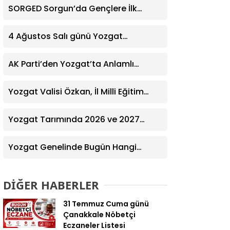
SORGED Sorgun’da Gençlere İlk
Yardım Eğitimi Verildi
4 Ağustos Salı günü Yozgat
Genelinde Nöbetçi Eczaneler: 14
Eczane
AK Parti’den Yozgat’ta Anlamlı
Ziyaret! Kazım Emiroğlu Şimşek
Dernek Üyeleriyle Buluştu
Yozgat Valisi Özkan, İl Milli Eğitim
Müdürü Türk’ü Ziyaret Etti
Yozgat Tarımında 2026 ve 2027
Hedefleri Belirlendi
Yozgat Genelinde Bugün Hangi
Eczaneler Nöbetçi? | Güncel Bilgiler
Geldi
DİĞER HABERLER
31 Temmuz Cuma günü
Çanakkale Nöbetçi
Eczaneler Listesi