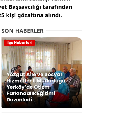
et Başsavcılığı tarafından
 kişi gözaltına alındı.
SON HABERLER
İlçe Haberleri
Yozgat Aile ve Sosyal
Hizmetler İl Müdürlüğü,
Yerköy’de Otizm
Farkındalık Eğitimi
Düzenledi