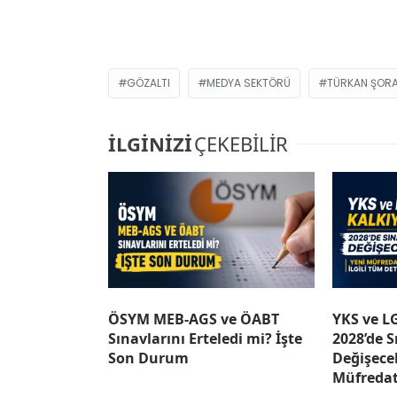
GÖZALTI
MEDYA SEKTÖRÜ
TÜRKAN ŞOR
İLGİNİZİ
ÇEKEBİLİR
ÖSYM MEB-AGS ve ÖABT
YKS ve L
Sınavlarını Erteledi mi? İşte
2028’de S
Son Durum
Değişece
Müfredat