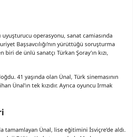
ı uyuşturucu operasyonu, sanat camiasında
riyet Başsavcılığı’nın yürüttüğü soruşturma
 biri de ünlü sanatçı Türkan Şoray’ın kızı,
doğdu. 41 yaşında olan Ünal, Türk sinemasının
han Ünal’ın tek kızıdır. Ayrıca oyuncu Irmak
ri
da tamamlayan Ünal, lise eğitimini İsviçre’de aldı.