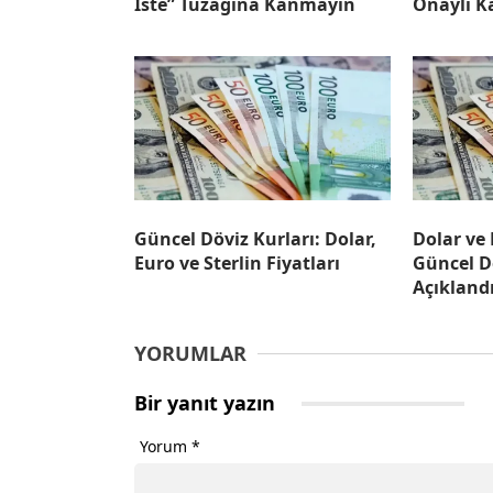
İste” Tuzağına Kanmayın
Onaylı K
Güncel Döviz Kurları: Dolar,
Dolar ve
Euro ve Sterlin Fiyatları
Güncel D
Açıkland
YORUMLAR
Bir yanıt yazın
Yorum
*