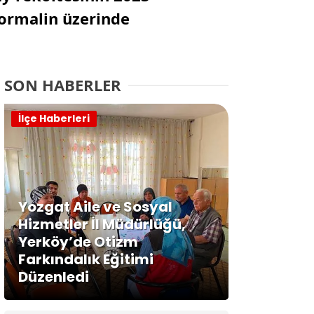
normalin üzerinde
SON HABERLER
İlçe Haberleri
Yozgat Aile ve Sosyal
Hizmetler İl Müdürlüğü,
Yerköy’de Otizm
Farkındalık Eğitimi
Düzenledi