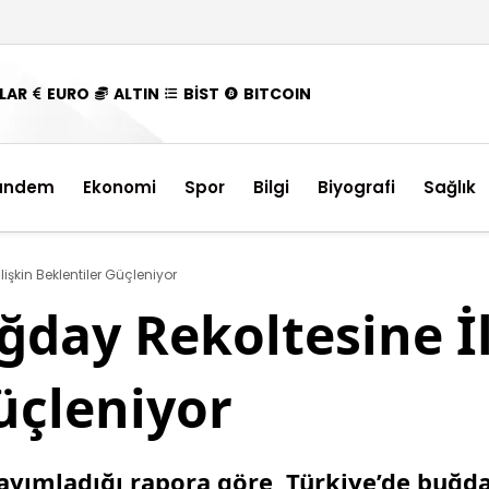
LAR
EURO
ALTIN
BİST
BITCOIN
ündem
Ekonomi
Spor
Bilgi
Biyografi
Sağlık
işkin Beklentiler Güçleniyor
ğday Rekoltesine İl
üçleniyor
ayımladığı rapora göre, Türkiye’de buğda