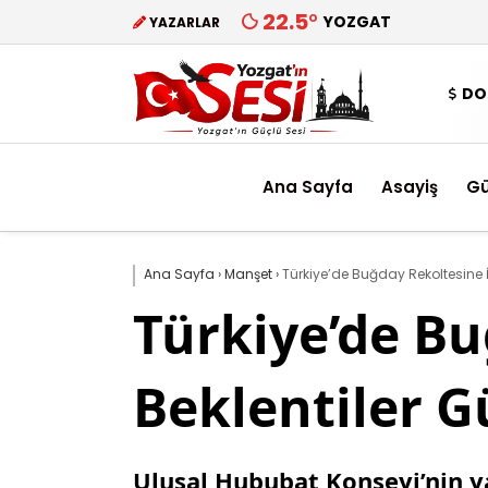
22.5
°
YOZGAT
YAZARLAR
DO
Ana Sayfa
Asayiş
G
Ana Sayfa
›
Manşet
›
Türkiye’de Buğday Rekoltesine İl
Türkiye’de Bu
Beklentiler G
Ulusal Hububat Konseyi’nin y