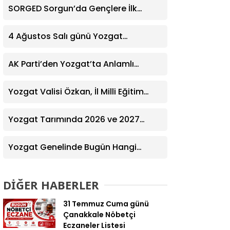
SORGED Sorgun’da Gençlere İlk
Yardım Eğitimi Verildi
4 Ağustos Salı günü Yozgat
Genelinde Nöbetçi Eczaneler: 14
Eczane
AK Parti’den Yozgat’ta Anlamlı
Ziyaret! Kazım Emiroğlu Şimşek
Dernek Üyeleriyle Buluştu
Yozgat Valisi Özkan, İl Milli Eğitim
Müdürü Türk’ü Ziyaret Etti
Yozgat Tarımında 2026 ve 2027
Hedefleri Belirlendi
Yozgat Genelinde Bugün Hangi
Eczaneler Nöbetçi? | Güncel Bilgiler
Geldi
DİĞER HABERLER
31 Temmuz Cuma günü
Çanakkale Nöbetçi
Eczaneler Listesi