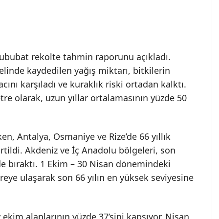
ububat rekolte tahmin raporunu açıkladı.
linde kaydedilen yağış miktarı, bitkilerin
yacını karşıladı ve kuraklık riski ortadan kalktı.
tre olarak, uzun yıllar ortalamasının yüzde 50
ken, Antalya, Osmaniye ve Rize’de 66 yıllık
irtildi. Akdeniz ve İç Anadolu bölgeleri, son
ide bıraktı. 1 Ekim – 30 Nisan dönemindeki
reye ulaşarak son 66 yılın en yüksek seviyesine
 ekim alanlarının yüzde 37’sini kapsıyor. Nisan