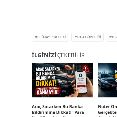
BUĞDAY REKOLTESI
GIDA GÜVENLIĞI
KUR
İLGİNİZİ
ÇEKEBİLİR
Araç Satarken Bu Banka
Noter On
Bildirimine Dikkat! “Para
Gerçekte