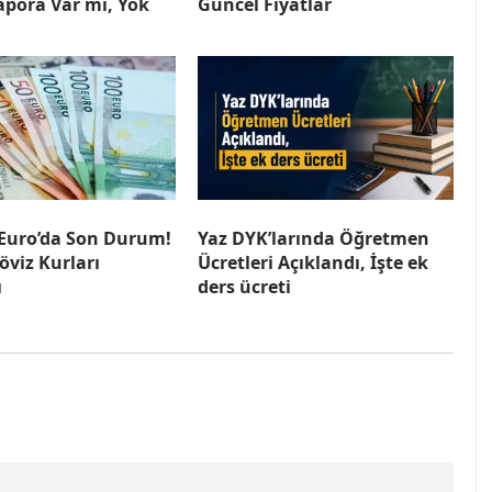
apora Var mı, Yok
Güncel Fiyatlar
 Euro’da Son Durum!
Yaz DYK’larında Öğretmen
öviz Kurları
Ücretleri Açıklandı, İşte ek
ı
ders ücreti