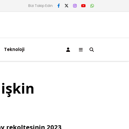
Bizi Takip Edin
Teknoloji
işkin
y rekoltesinin 2023