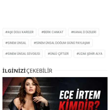
AŞK DOLU KARELER
BERK CANKAT
KANAL D DIZILERI
SINEM ÜNSAL
SINEM ÜNSAL DOĞUM GÜNÜ PAYLAŞIMI
SINEM ÜNSAL SEVGILISI
ÜNLÜ ÇIFTLER
UZAK ŞEHIR ALYA
İLGİNİZİ
ÇEKEBİLİR