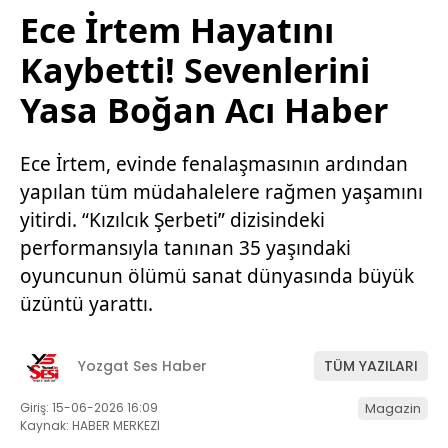
Ece İrtem Hayatını
Kaybetti! Sevenlerini
Yasa Boğan Acı Haber
Ece İrtem, evinde fenalaşmasının ardından
yapılan tüm müdahalelere rağmen yaşamını
yitirdi. “Kızılcık Şerbeti” dizisindeki
performansıyla tanınan 35 yaşındaki
oyuncunun ölümü sanat dünyasında büyük
üzüntü yarattı.
Yozgat Ses Haber
TÜM YAZILARI
Giriş: 15-06-2026 16:09
Magazin
Kaynak: HABER MERKEZI