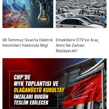
08 Temmuz Sivas’ta Elektrik
Emeklilere ÖTV’siz Araç
Kesintileri Hakkında Bilgi
Alımı Ne Zaman
Başlayacak?