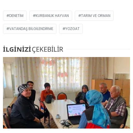
DENETIM
KURBANLIK HAYVAN
TARIM VE ORMAN
VATANDAŞ BILGILENDIRME
YOZGAT
İLGİNİZİ
ÇEKEBİLİR