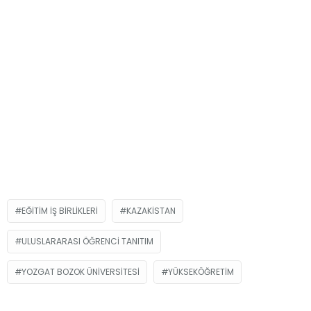
EĞITIM IŞ BIRLIKLERI
KAZAKISTAN
ULUSLARARASI ÖĞRENCI TANITIM
YOZGAT BOZOK ÜNIVERSITESI
YÜKSEKÖĞRETIM