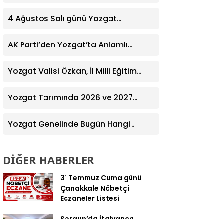
Yardım Eğitimi Verildi
4 Ağustos Salı günü Yozgat
Genelinde Nöbetçi Eczaneler: 14
Eczane
AK Parti’den Yozgat’ta Anlamlı
Ziyaret! Kazım Emiroğlu Şimşek
Dernek Üyeleriyle Buluştu
Yozgat Valisi Özkan, İl Milli Eğitim
Müdürü Türk’ü Ziyaret Etti
Yozgat Tarımında 2026 ve 2027
Hedefleri Belirlendi
Yozgat Genelinde Bugün Hangi
Eczaneler Nöbetçi? | Güncel Bilgiler
Geldi
DİĞER HABERLER
31 Temmuz Cuma günü
Çanakkale Nöbetçi
Eczaneler Listesi
Sorgun’da İtalyanca