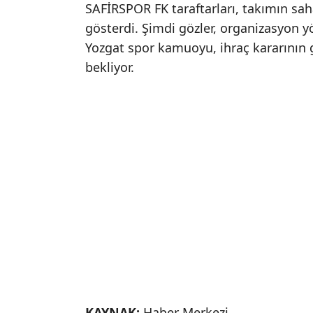
SAFİRSPOR FK taraftarları, takımın sa
gösterdi. Şimdi gözler, organizasyon y
Yozgat spor kamuoyu, ihraç kararının g
bekliyor.
KAYNAK:
Haber Merkezi