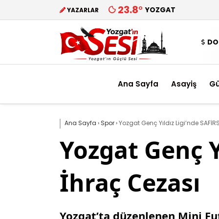
23.8
°
YOZGAT
YAZARLAR
DO
Ana Sayfa
Asayiş
G
Ana Sayfa
›
Spor
›
Yozgat Genç Yıldız Ligi’nde SAFİR
Yozgat Genç Y
İhraç Cezası
Yozgat’ta düzenlenen Mini Fut