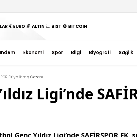
LAR
EURO
ALTIN
BİST
BITCOIN
ündem
Ekonomi
Spor
Bilgi
Biyografi
Sağlık
SPOR FK’ya İhraç Cezası
ıldız Ligi’nde SAF
bol Genç Yıldız Ligi’nde SAFİRSPOR FK, s