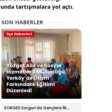
unda tartışmalara yol açtı.
SON HABERLER
İlçe Haberleri
Yozgat Aile ve Sosyal
Hizmetler İl Müdürlüğü,
Yerköy’de Otizm
Farkındalık Eğitimi
Düzenledi
SORGED Sorgun’da Gençlere İlk