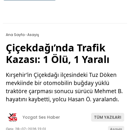
Ana Sayfa
›
Asayiş
Çiçekdağı’nda Trafik
Kazası: 1 Ölü, 1 Yaralı
Kırşehir’in Çiçekdağı ilçesindeki Tuz Döken
mevkiinde bir otomobilin buğday yüklü
traktöre çarpması sonucu sürücü Mehmet B.
hayatını kaybetti, yolcu Hasan Ö. yaralandı.
Yozgat Ses Haber
TÜM YAZILARI
Giriş: 28-07-2026 23:01
Asayiş