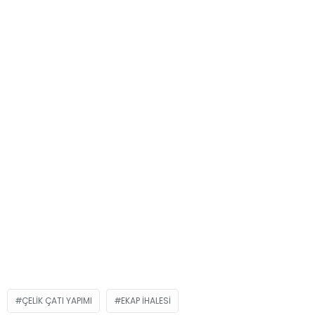
ÇELIK ÇATI YAPIMI
EKAP IHALESI