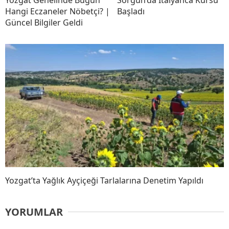
Yozgat Genelinde Bugün
Sorgun’da İtalyanca Kursu
Hangi Eczaneler Nöbetçi? |
Başladı
Güncel Bilgiler Geldi
Yozgat’ta Yağlık Ayçiçeği Tarlalarına Denetim Yapıldı
YORUMLAR