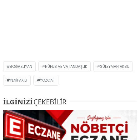
BOĞAZLIYAN
NÜFUS VE VATANDAŞLIK
SÜLEYMAN AKSU
YENIFAKILI
YOZGAT
İLGİNİZİ
ÇEKEBİLİR