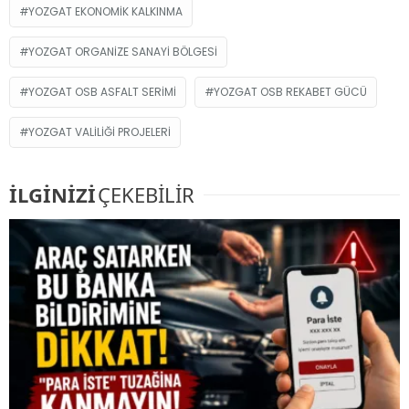
YOZGAT EKONOMIK KALKINMA
YOZGAT ORGANIZE SANAYI BÖLGESI
YOZGAT OSB ASFALT SERIMI
YOZGAT OSB REKABET GÜCÜ
YOZGAT VALILIĞI PROJELERI
İLGİNİZİ
ÇEKEBİLİR