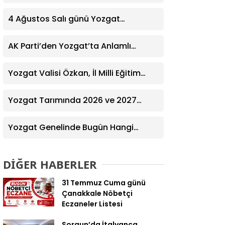
Yardım Eğitimi Verildi
4 Ağustos Salı günü Yozgat
Genelinde Nöbetçi Eczaneler: 14
Eczane
AK Parti’den Yozgat’ta Anlamlı
Ziyaret! Kazım Emiroğlu Şimşek
Dernek Üyeleriyle Buluştu
Yozgat Valisi Özkan, İl Milli Eğitim
Müdürü Türk’ü Ziyaret Etti
Yozgat Tarımında 2026 ve 2027
Hedefleri Belirlendi
Yozgat Genelinde Bugün Hangi
Eczaneler Nöbetçi? | Güncel Bilgiler
Geldi
DİĞER HABERLER
31 Temmuz Cuma günü
Çanakkale Nöbetçi
Eczaneler Listesi
Sorgun’da İtalyanca