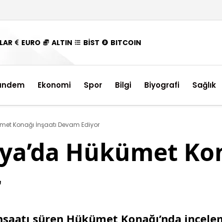
LAR
EURO
ALTIN
BİST
BITCOIN
ündem
Ekonomi
Spor
Bilgi
Biyografi
Sağlık
met Konağı İnşaatı Devam Ediyor
aya’da Hükümet Kon
r
 inşaatı süren Hükümet Konağı’nda incel