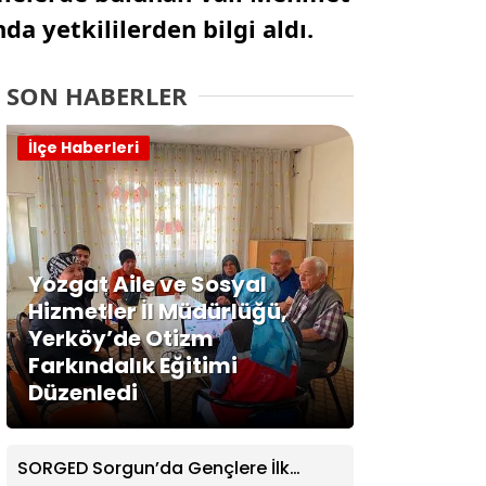
a yetkililerden bilgi aldı.
SON HABERLER
İlçe Haberleri
Yozgat Aile ve Sosyal
Hizmetler İl Müdürlüğü,
Yerköy’de Otizm
Farkındalık Eğitimi
Düzenledi
SORGED Sorgun’da Gençlere İlk