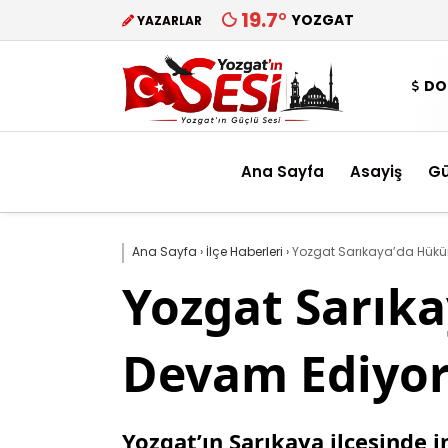
19.7
°
YOZGAT
YAZARLAR
DO
Ana Sayfa
Asayiş
G
Ana Sayfa
›
İlçe Haberleri
›
Yozgat Sarıkaya’da Hükü
Yozgat Sarık
Devam Ediyo
Yozgat’ın Sarıkaya ilçesinde